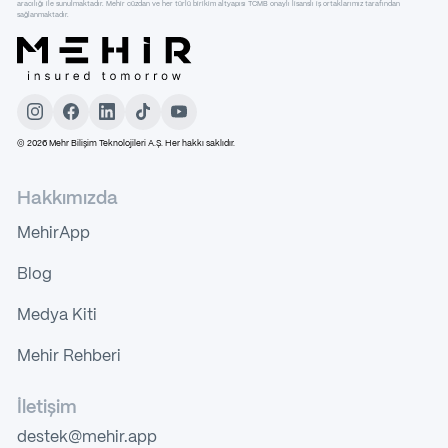
aracılığı ile sunulmaktadır. Mehir cüzdan ve her türlü birikim altyapısı TCMB onaylı lisanslı iş ortaklarımız tarafından
sağlanmaktadır.
©
2026
Mehr Bilişim Teknolojileri A.Ş. Her hakkı saklıdır.
Hakkımızda
MehirApp
Blog
Medya Kiti
Mehir Rehberi
İletişim
destek@mehir.app