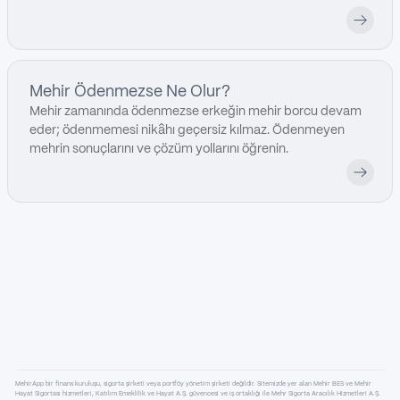
Mehir Ödenmezse Ne Olur?
Mehir zamanında ödenmezse erkeğin mehir borcu devam
eder; ödenmemesi nikâhı geçersiz kılmaz. Ödenmeyen
mehrin sonuçlarını ve çözüm yollarını öğrenin.
MehirApp bir finans kuruluşu, sigorta şirketi veya portföy yönetim şirketi değildir. Sitemizde yer alan Mehir BES ve Mehir
Hayat Sigortası hizmetleri, Katılım Emeklilik ve Hayat A.Ş. güvencesi ve iş ortaklığı ile Mehr Sigorta Aracılık Hizmetleri A.Ş.